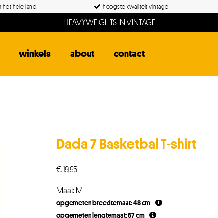
 het hele land
hoogste kwaliteit vintage
HEAVYWEIGHTS IN VINTAGE
winkels
about
contact
Dada 7 Basketbal T-shirt
€
19,95
Maat: M
opgemeten breedtemaat: 48 cm
opgemeten lengtemaat: 67 cm