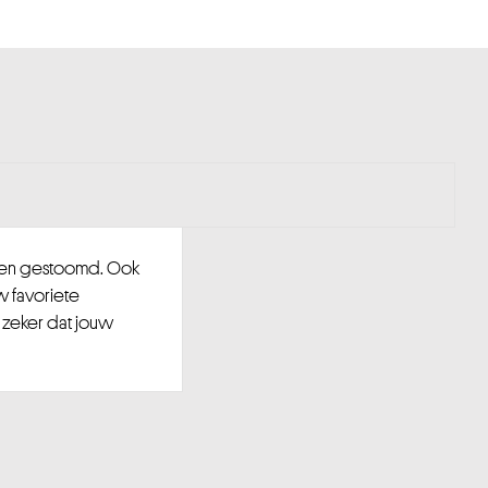
d en gestoomd. Ook
w favoriete
 zeker dat jouw