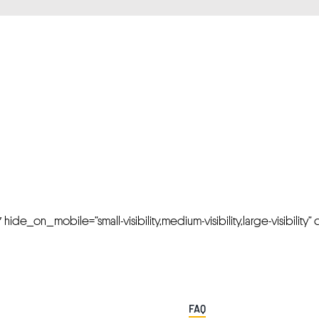
FRESH OFFERS IN YOUR INBOX
Weekly Newslette
de_on_mobile=”small-visibility,medium-visibility,large-visibility” cl
FAQ