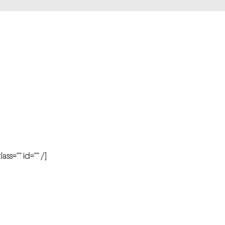
r
ass=”” id=”” /]