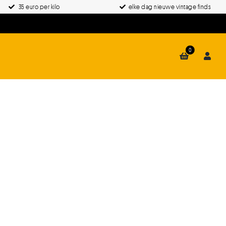
35 euro per kilo
elke dag nieuwe vintage finds
0