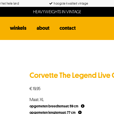
 het hele land
hoogste kwaliteit vintage
HEAVYWEIGHTS IN VINTAGE
winkels
about
contact
Corvette The Legend Live O
€
19,95
Maat: XL
opgemeten breedtemaat: 59 cm
opgemeten lengtemaat: 77 cm