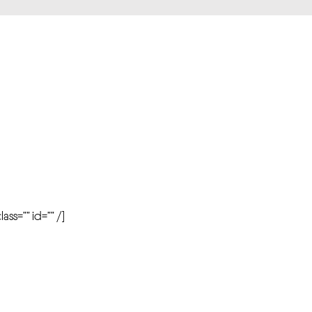
r
ass=”” id=”” /]