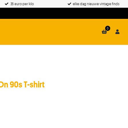
35 euro per kilo
elke dag nieuwe vintage finds
0
n 90s T-shirt