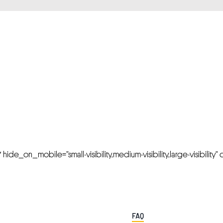
FRESH OFFERS IN YOUR INBOX
Weekly Newslette
de_on_mobile=”small-visibility,medium-visibility,large-visibility” cl
FAQ