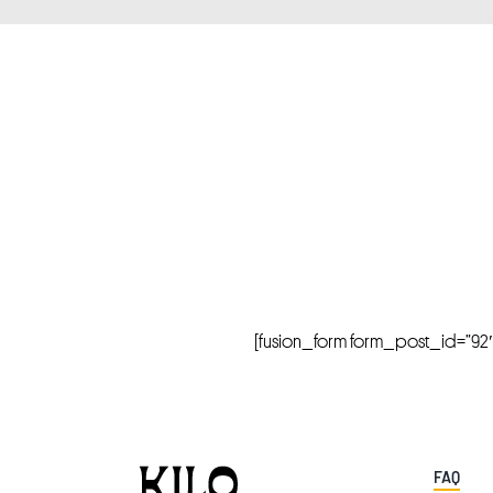
[fusion_form form_post_id=”92″ hi
FAQ