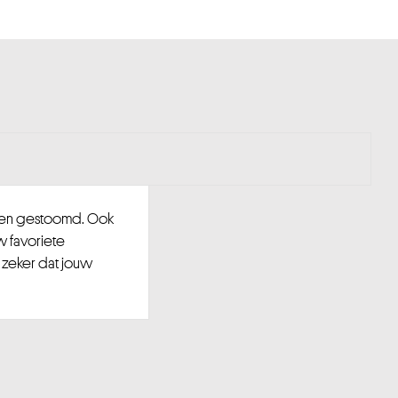
d en gestoomd. Ook
w favoriete
 zeker dat jouw