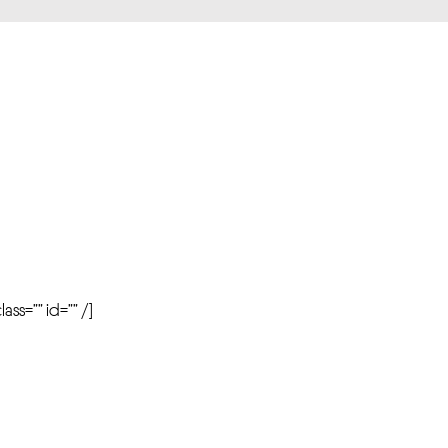
r
ass=”” id=”” /]