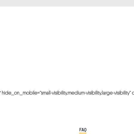
FRESH OFFERS IN YOUR INBOX
Weekly Newslette
de_on_mobile=”small-visibility,medium-visibility,large-visibility” cl
FAQ