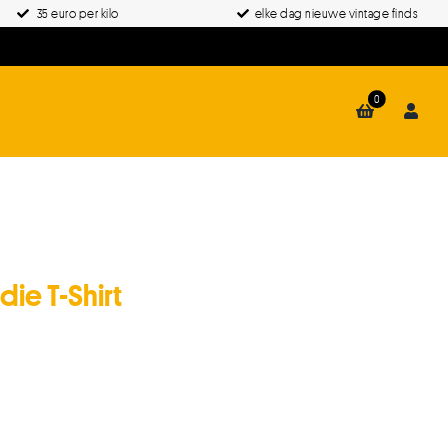
35 euro per kilo
elke dag nieuwe vintage finds
0
ie T-Shirt