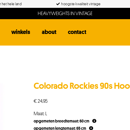
 het hele land
hoogste kwaliteit vintage
HEAVYWEIGHTS IN VINTAGE
winkels
about
contact
Colorado Rockies 90s Hood
€
24,95
Maat: L
opgemeten breedtemaat: 60 cm
opgemeten lengtemaat: 65 cm