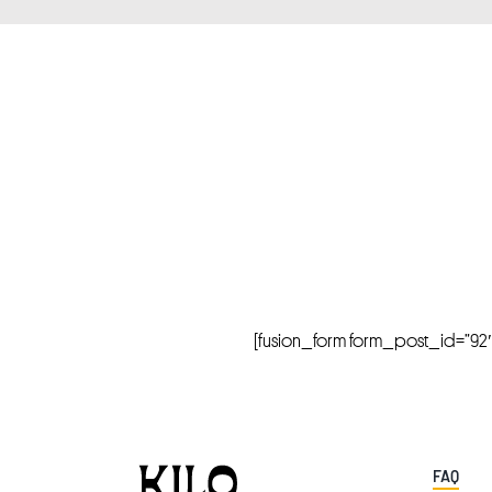
[fusion_form form_post_id=”92″ hi
FAQ