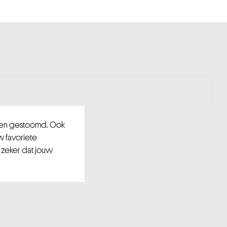
d en gestoomd. Ook
w favoriete
 zeker dat jouw