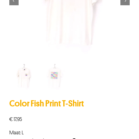


Color Fish Print T-Shirt
€
17,95
Maat: L