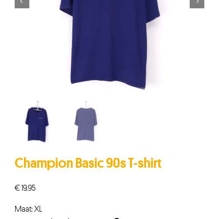


Champion Basic 90s T-shirt
€
19,95
Maat: XL