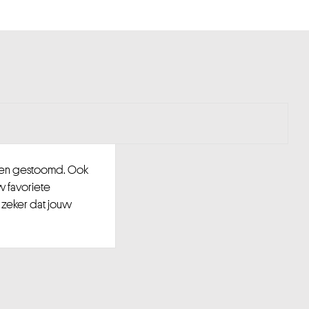
d en gestoomd. Ook
w favoriete
 zeker dat jouw