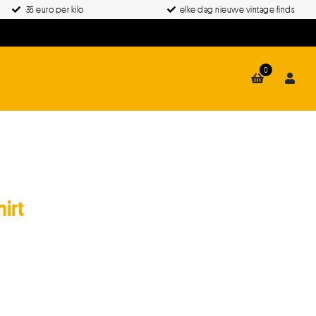
35 euro per kilo
elke dag nieuwe vintage finds
0
irt