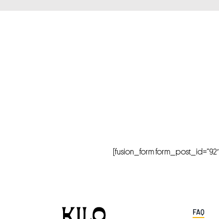
[fusion_form form_post_id=”92″ hi
FAQ