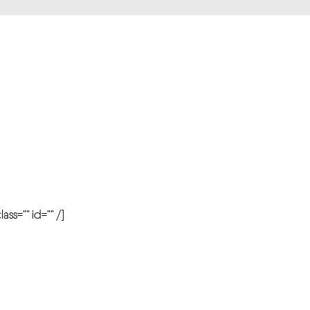
r
ass=”” id=”” /]