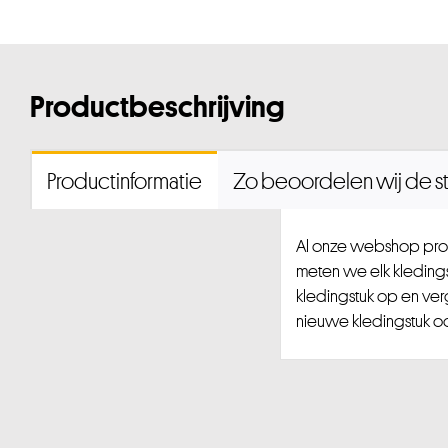
Productbeschrijving
Productinformatie
Zo beoordelen wij de st
Al onze webshop prod
meten we elk kledingst
kledingstuk op en ver
nieuwe kledingstuk ook