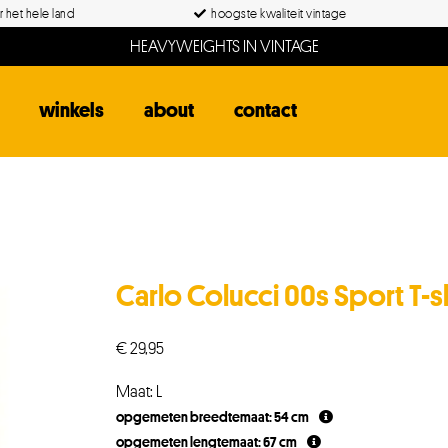
 het hele land
hoogste kwaliteit vintage
HEAVYWEIGHTS IN VINTAGE
winkels
about
contact
Carlo Colucci 00s Sport T-sh
€
29,95
Maat: L
opgemeten breedtemaat: 54 cm
opgemeten lengtemaat: 67 cm