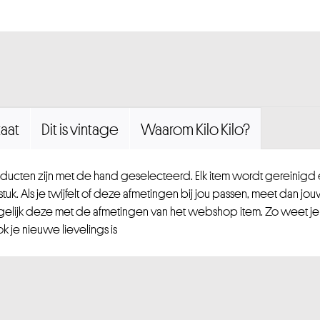
aat
Dit is vintage
Waarom Kilo Kilo?
ucten zijn met de hand geselecteerd. Elk item wordt gereinig
uk. Als je twijfelt of deze afmetingen bij jou passen, meet dan jou
gelijk deze met de afmetingen van het webshop item. Zo weet je
 je nieuwe lievelings is