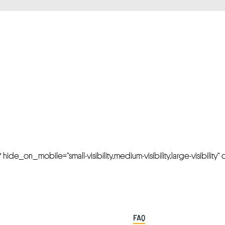
FRESH OFFERS IN YOUR INBOX
Weekly Newslette
de_on_mobile=”small-visibility,medium-visibility,large-visibility” cl
FAQ