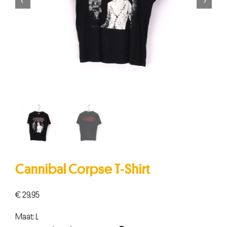


Cannibal Corpse T-Shirt
€
29,95
Maat: L