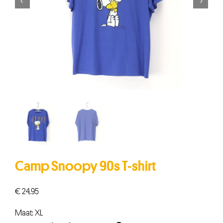


Camp Snoopy 90s T-shirt
€
24,95
Maat: XL