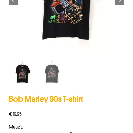


Bob Marley 90s T-shirt
€
19,95
Maat: L