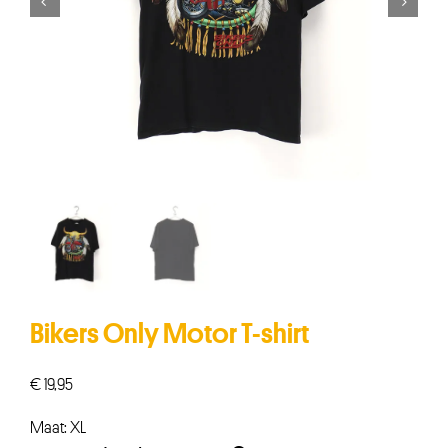


Bikers Only Motor T-shirt
€
19,95
Maat: XL