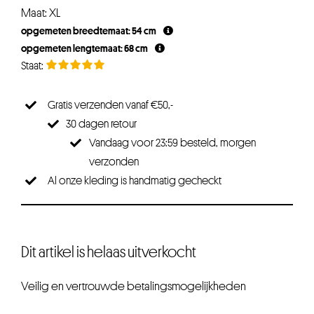
prijs
prijs
Maat: XL
was:
is:
opgemeten breedtemaat: 54 cm
€19,95.
€15,96.
opgemeten lengtemaat: 68 cm
Gratis verzenden vanaf €50,-
30 dagen retour
Vandaag voor 23:59 besteld, morgen
verzonden
Al onze kleding is handmatig gecheckt
Dit artikel is helaas uitverkocht
Veilig en vertrouwde betalingsmogelijkheden