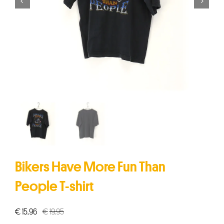


Bikers Have More Fun Than
People T-shirt
€
15,96
€
19,95
Oorspronkelijke
Huidige