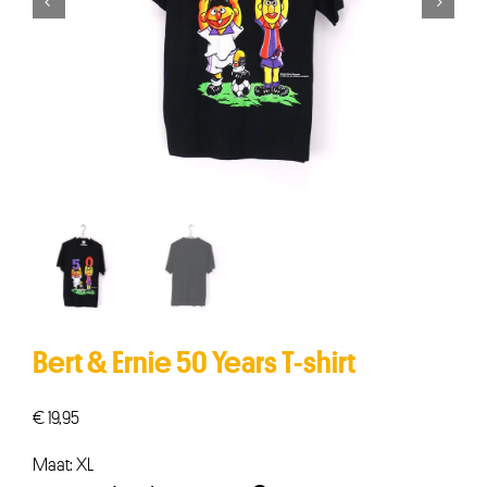


Bert & Ernie 50 Years T-shirt
€
19,95
Maat: XL