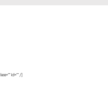
r
ass=”” id=”” /]