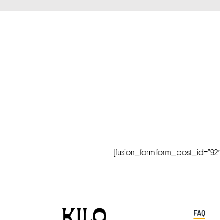
[fusion_form form_post_id=”92″ hi
FAQ