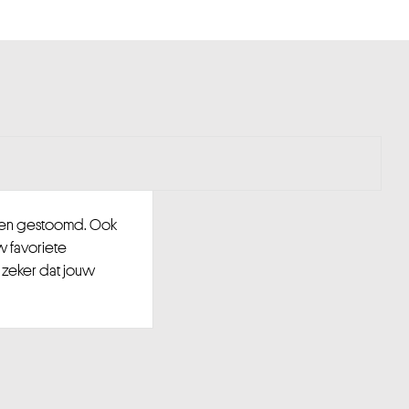
d en gestoomd. Ook
w favoriete
 zeker dat jouw