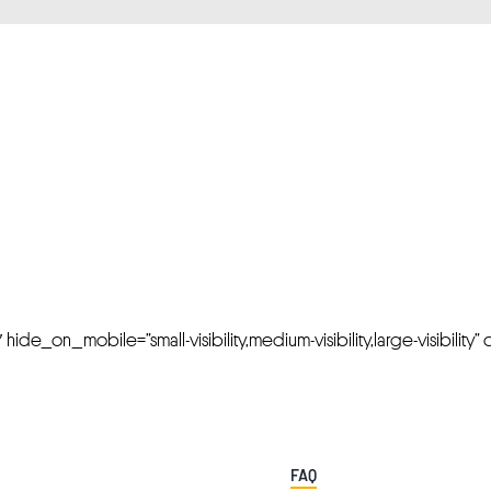
FRESH OFFERS IN YOUR INBOX
Weekly Newslette
de_on_mobile=”small-visibility,medium-visibility,large-visibility” cl
FAQ