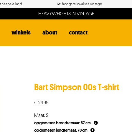
 het hele land
hoogste kwaliteit vintage
HEAVYWEIGHTS IN VINTAGE
winkels
about
contact
Bart Simpson 00s T-shirt
€
24,95
Maat: S
opgemeten breedtemaat: 57 cm
opgemeten lengtemaat: 70 cm