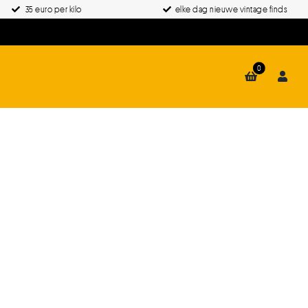
35 euro per kilo
elke dag nieuwe vintage finds
0