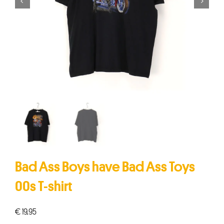


Bad Ass Boys have Bad Ass Toys
00s T-shirt
€
19,95