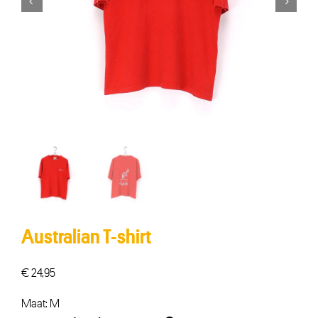


Australian T-shirt
€
24,95
Maat: M