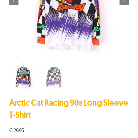


Arctic Cat Racing 90s Long Sleeve
T-Shirt
€
29,95