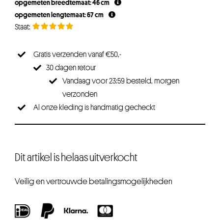
opgemeten breedtemaat: 46 cm
€19,95.
€14,96.
opgemeten lengtemaat: 67 cm
Gratis verzenden vanaf €50,-
30 dagen retour
Vandaag voor 23:59 besteld, morgen
verzonden
Al onze kleding is handmatig gecheckt
Dit artikel is helaas uitverkocht
Veilig en vertrouwde betalingsmogelijkheden