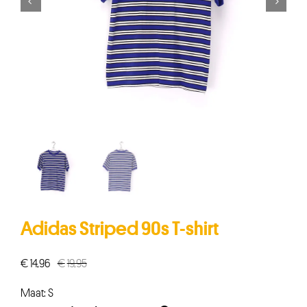


Adidas Striped 90s T-shirt
€
14,96
€
19,95
Oorspronkelijke
Huidige
prijs
prijs
Maat: S
was:
is: