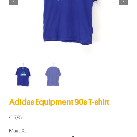


Adidas Equipment 90s T-shirt
€
17,95
Maat: XL