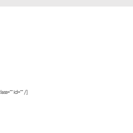
r
ass=”” id=”” /]