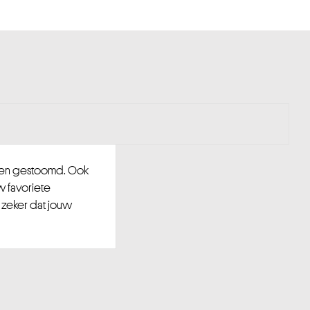
d en gestoomd. Ook
w favoriete
 zeker dat jouw