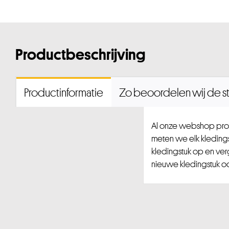
Productbeschrijving
Productinformatie
Zo beoordelen wij de st
Al onze webshop prod
meten we elk kledingst
kledingstuk op en ver
nieuwe kledingstuk ook