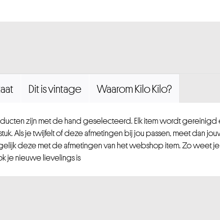
aat
Dit is vintage
Waarom Kilo Kilo?
ucten zijn met de hand geselecteerd. Elk item wordt gereinig
uk. Als je twijfelt of deze afmetingen bij jou passen, meet dan jou
gelijk deze met de afmetingen van het webshop item. Zo weet je
 je nieuwe lievelings is