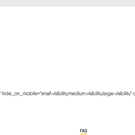
FRESH OFFERS IN YOUR INBOX
Weekly Newslette
de_on_mobile=”small-visibility,medium-visibility,large-visibility” cl
FAQ