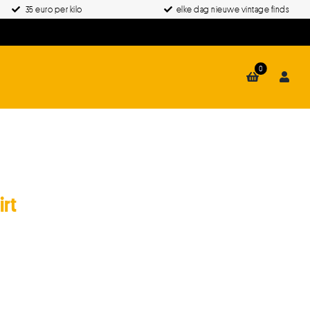
35 euro per kilo
elke dag nieuwe vintage finds
0
rt