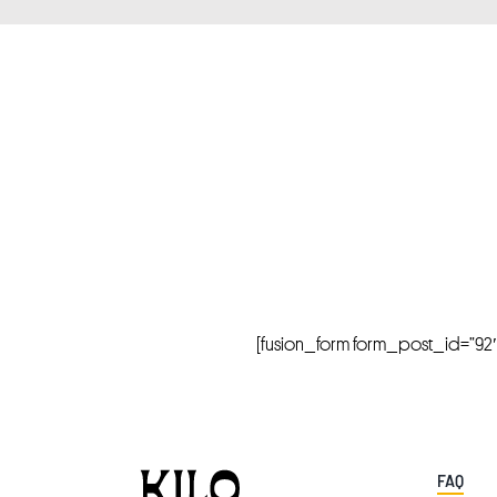
[fusion_form form_post_id=”92″ hi
FAQ