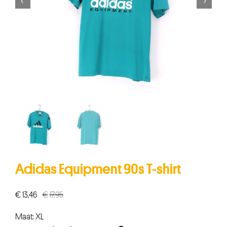


Adidas Equipment 90s T-shirt
€
13,46
€
17,95
Oorspronkelijke
Huidige
prijs
prijs
Maat: XL
was:
is: