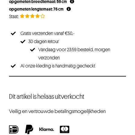
opgemeten breedtemaat: 59 cm
€17,95.
€13,46.
opgemeten lengtemaat: 76 cm
Gratis verzenden vanaf €50,-
30 dagen retour
Vandaag voor 23:59 besteld, morgen
verzonden
Al onze kleding is handmatig gecheckt
Dit artikel is helaas uitverkocht
Veilig en vertrouwde betalingsmogelijkheden