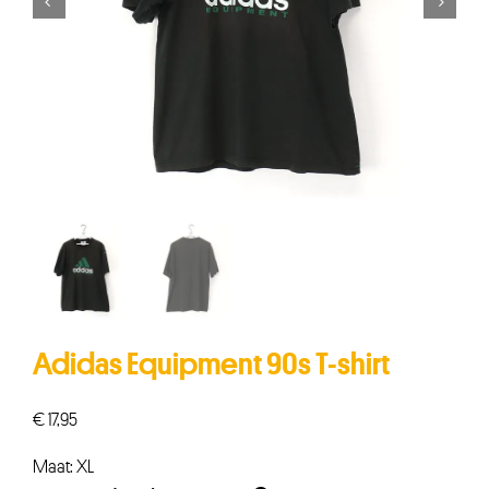


Adidas Equipment 90s T-shirt
€
17,95
Maat: XL