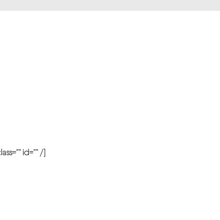
r
ass=”” id=”” /]