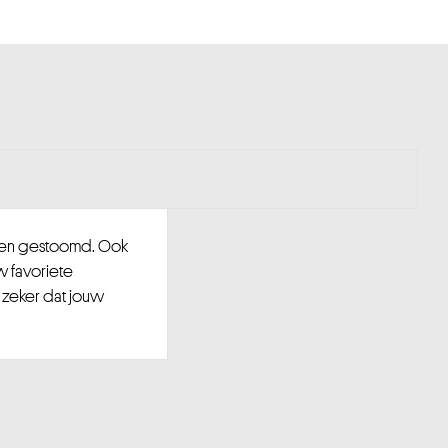
d en gestoomd. Ook
w favoriete
 zeker dat jouw