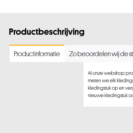
Productbeschrijving
Productinformatie
Zo beoordelen wij de st
Al onze webshop prod
meten we elk kledingst
kledingstuk op en ver
nieuwe kledingstuk ook