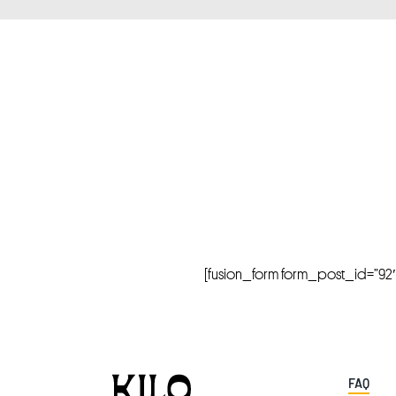
[fusion_form form_post_id=”92″ hi
FAQ