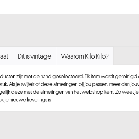
aat
Dit is vintage
Waarom Kilo Kilo?
ucten zijn met de hand geselecteerd. Elk item wordt gereinig
uk. Als je twijfelt of deze afmetingen bij jou passen, meet dan jou
gelijk deze met de afmetingen van het webshop item. Zo weet je
 je nieuwe lievelings is