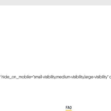
FRESH OFFERS IN YOUR INBOX
Weekly Newslette
de_on_mobile=”small-visibility,medium-visibility,large-visibility” cl
FAQ