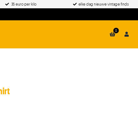
35 euro per kilo
elke dag nieuwe vintage finds
0
irt