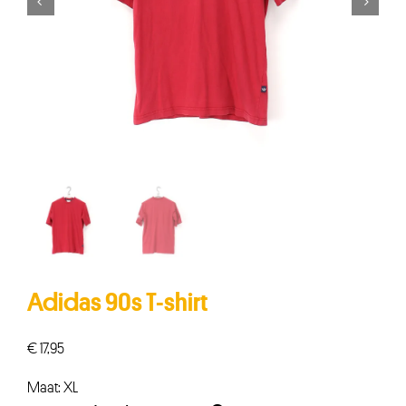


Adidas 90s T-shirt
€
17,95
Maat: XL