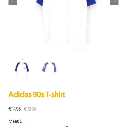


Adidas 90s T-shirt
€
14,96
€
19,95
Oorspronkelijke
Huidige
prijs
prijs
Maat: L
was:
is: