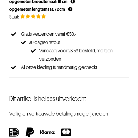
opgemeten breedtemaat: 51 cm
€19,95.
€14,96.
opgemeten lengtemaat: 72 cm
Gratis verzenden vanaf €50,-
30 dagen retour
Vandaag voor 23:59 besteld, morgen
verzonden
Al onze kleding is handmatig gecheckt
Dit artikel is helaas uitverkocht
Veilig en vertrouwde betalingsmogelijkheden