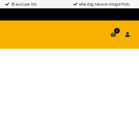
35 euro per kilo
elke dag nieuwe vintage finds
0