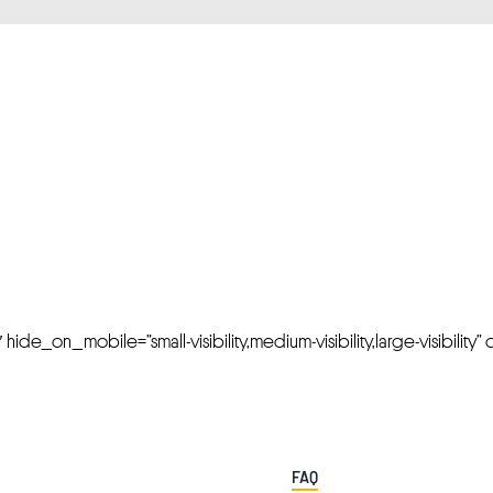
FRESH OFFERS IN YOUR INBOX
Weekly Newslette
de_on_mobile=”small-visibility,medium-visibility,large-visibility” cl
FAQ