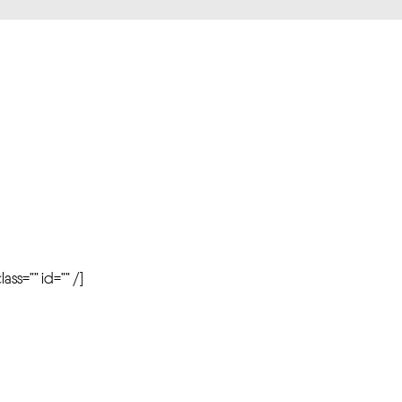
r
ass=”” id=”” /]