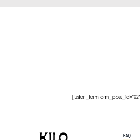
[fusion_form form_post_id=”92″ hi
FAQ