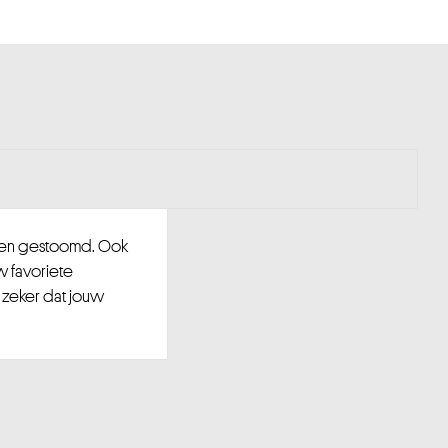
d en gestoomd. Ook
w favoriete
 zeker dat jouw