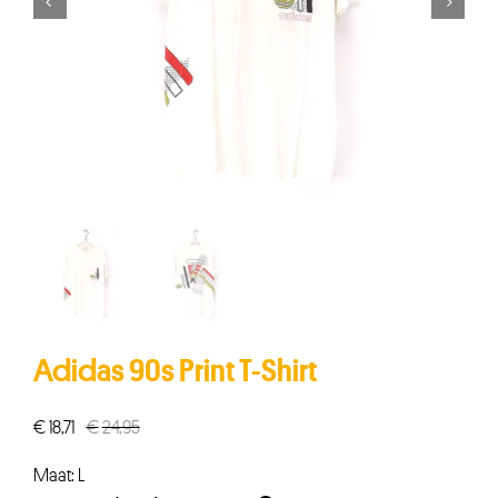


Adidas 90s Print T-Shirt
€
18,71
€
24,95
Oorspronkelijke
Huidige
prijs
prijs
Maat: L
was:
is: