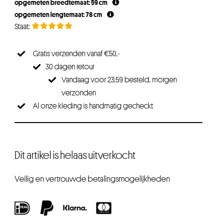
opgemeten breedtemaat: 59 cm
€24,95.
€18,71.
opgemeten lengtemaat: 78 cm
Gratis verzenden vanaf €50,-
30 dagen retour
Vandaag voor 23:59 besteld, morgen
verzonden
Al onze kleding is handmatig gecheckt
Dit artikel is helaas uitverkocht
Veilig en vertrouwde betalingsmogelijkheden