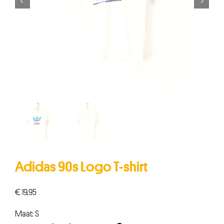


Adidas 90s Logo T-shirt
€
19,95
Maat: S