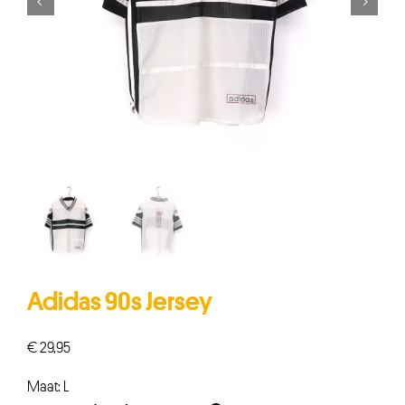


Adidas 90s Jersey
€
29,95
Maat: L