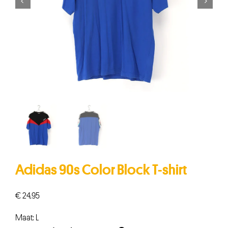


Adidas 90s Color Block T-shirt
€
24,95
Maat: L