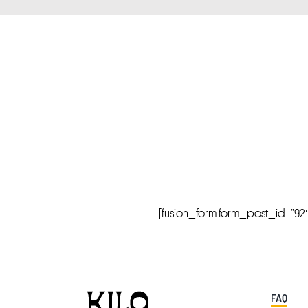
[fusion_form form_post_id=”92″ hi
FAQ