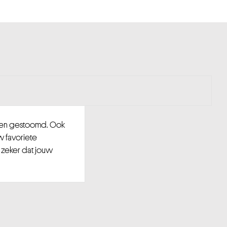
d en gestoomd. Ook
w favoriete
 zeker dat jouw