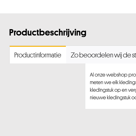
Productbeschrijving
Productinformatie
Zo beoordelen wij de st
Al onze webshop prod
meten we elk kledingst
kledingstuk op en ver
nieuwe kledingstuk ook