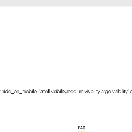
FRESH OFFERS IN YOUR INBOX
Weekly Newslette
de_on_mobile=”small-visibility,medium-visibility,large-visibility” cl
FAQ