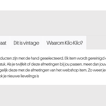
aat
Dit is vintage
Waarom Kilo Kilo?
ucten zijn met de hand geselecteerd. Elk item wordt gereinig
uk. Als je twijfelt of deze afmetingen bij jou passen, meet dan jou
gelijk deze met de afmetingen van het webshop item. Zo weet je
 je nieuwe lievelings is