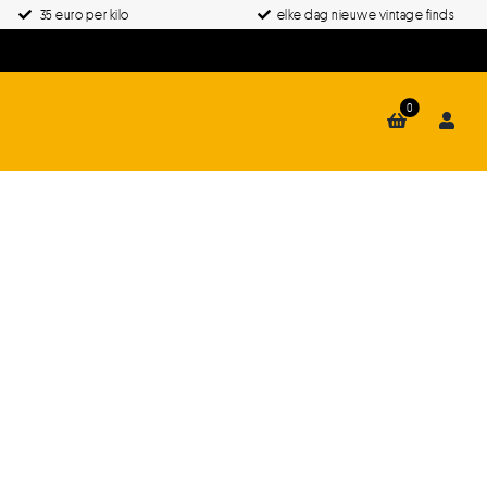
35 euro per kilo
elke dag nieuwe vintage finds
0