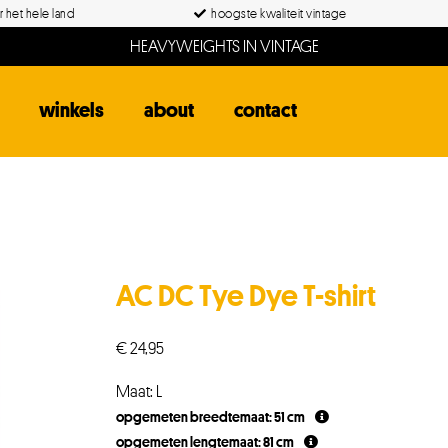
 het hele land
hoogste kwaliteit vintage
HEAVYWEIGHTS IN VINTAGE
winkels
about
contact
AC DC Tye Dye T-shirt
€
24,95
Maat: L
opgemeten breedtemaat: 51 cm
opgemeten lengtemaat: 81 cm