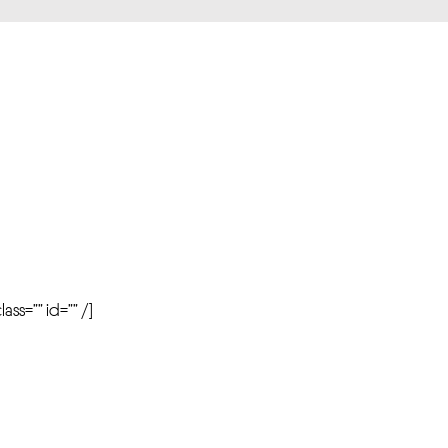
r
ass=”” id=”” /]