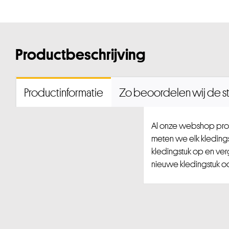
Productbeschrijving
Productinformatie
Zo beoordelen wij de st
Al onze webshop prod
meten we elk kledingst
kledingstuk op en ver
nieuwe kledingstuk ook