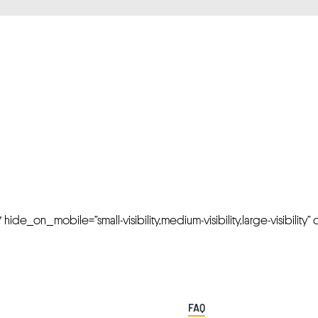
FRESH OFFERS IN YOUR INBOX
Weekly Newslette
de_on_mobile=”small-visibility,medium-visibility,large-visibility” cl
FAQ