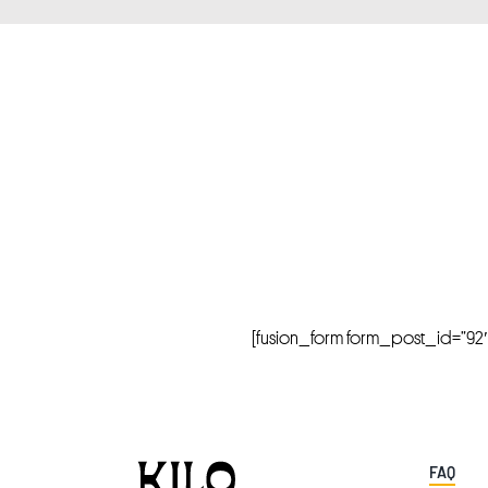
[fusion_form form_post_id=”92″ hi
FAQ