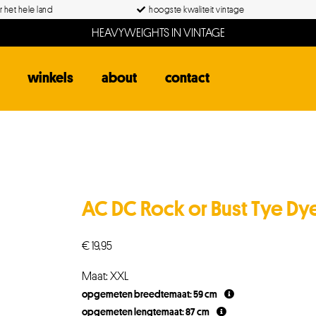
 het hele land
hoogste kwaliteit vintage
HEAVYWEIGHTS IN VINTAGE
winkels
about
contact
AC DC Rock or Bust Tye Dye 
€
19,95
Maat: XXL
opgemeten breedtemaat: 59 cm
opgemeten lengtemaat: 87 cm