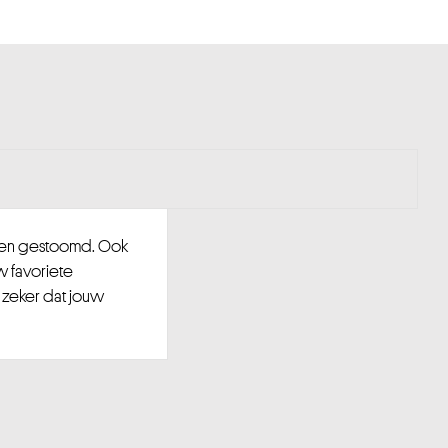
d en gestoomd. Ook
w favoriete
 zeker dat jouw