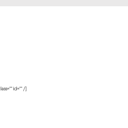
r
ass=”” id=”” /]