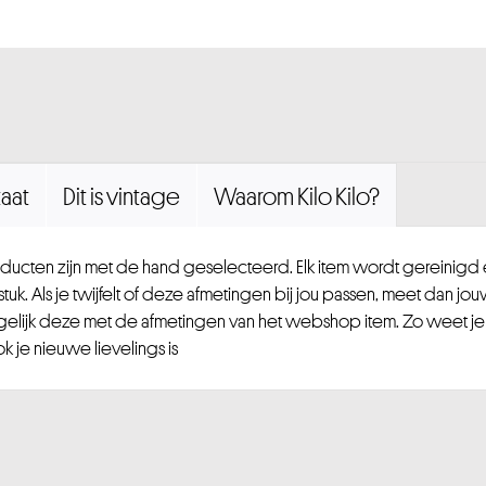
aat
Dit is vintage
Waarom Kilo Kilo?
ucten zijn met de hand geselecteerd. Elk item wordt gereinig
uk. Als je twijfelt of deze afmetingen bij jou passen, meet dan jou
gelijk deze met de afmetingen van het webshop item. Zo weet je
 je nieuwe lievelings is