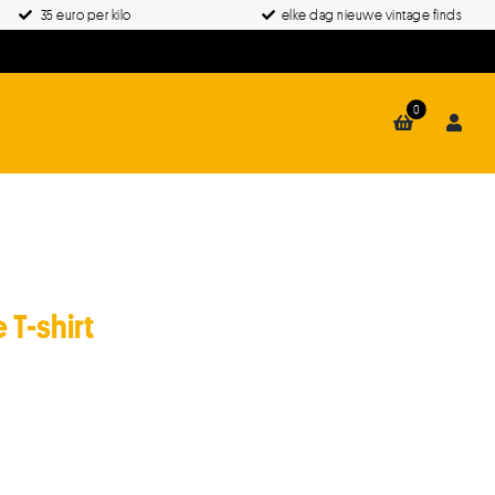
35 euro per kilo
elke dag nieuwe vintage finds
0
T-shirt