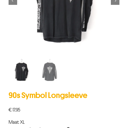


90s Symbol Longsleeve
€
17,95
Maat: XL