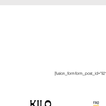
[fusion_form form_post_id=”92″ hi
FAQ