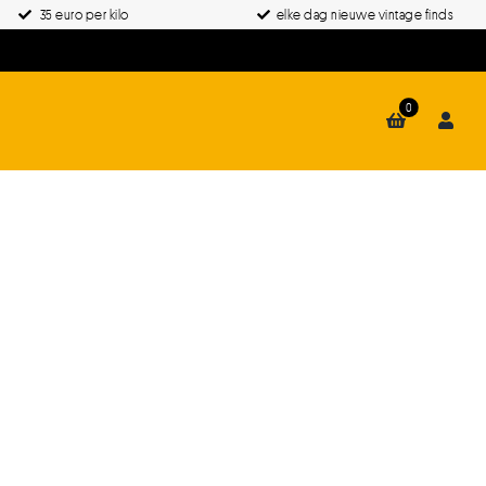
35 euro per kilo
elke dag nieuwe vintage finds
0