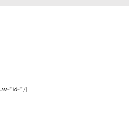
r
ass=”” id=”” /]