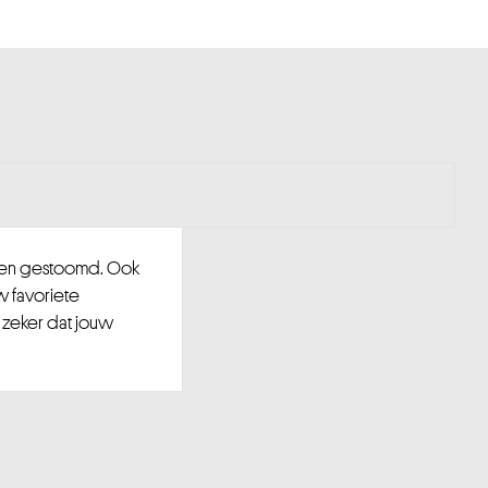
d en gestoomd. Ook
w favoriete
 zeker dat jouw