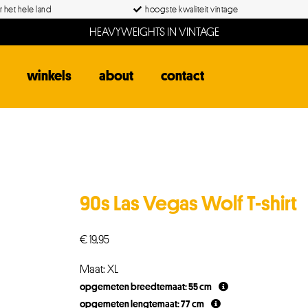
 het hele land
hoogste kwaliteit vintage
HEAVYWEIGHTS IN VINTAGE
winkels
about
contact
90s Las Vegas Wolf T-shirt
€
19,95
Maat: XL
opgemeten breedtemaat: 55 cm
opgemeten lengtemaat: 77 cm