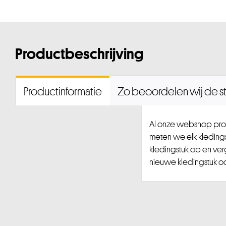
Productbeschrijving
Productinformatie
Zo beoordelen wij de st
Al onze webshop prod
meten we elk kledingst
kledingstuk op en ver
nieuwe kledingstuk ook