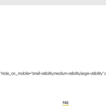
FRESH OFFERS IN YOUR INBOX
Weekly Newslette
de_on_mobile=”small-visibility,medium-visibility,large-visibility” cl
FAQ