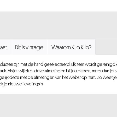
aat
Dit is vintage
Waarom Kilo Kilo?
ucten zijn met de hand geselecteerd. Elk item wordt gereinig
uk. Als je twijfelt of deze afmetingen bij jou passen, meet dan jou
gelijk deze met de afmetingen van het webshop item. Zo weet je
 je nieuwe lievelings is