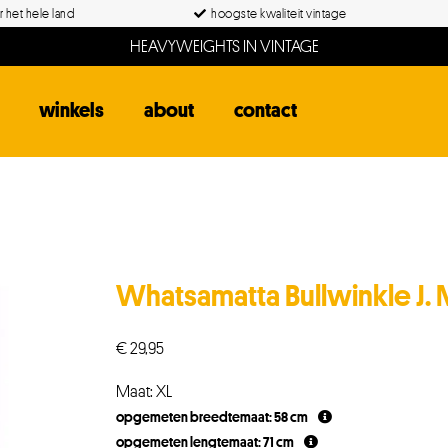
 het hele land
hoogste kwaliteit vintage
HEAVYWEIGHTS IN VINTAGE
winkels
about
contact
Whatsamatta Bullwinkle J
€
29,95
Maat: XL
opgemeten breedtemaat: 58 cm
opgemeten lengtemaat: 71 cm