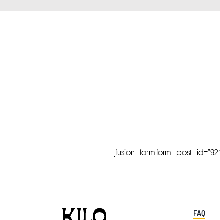
[fusion_form form_post_id=”92″ hi
FAQ