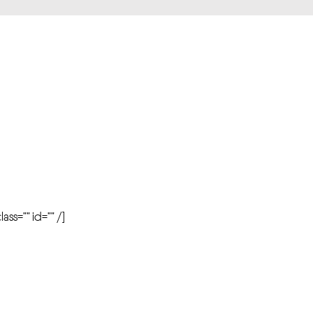
r
ass=”” id=”” /]