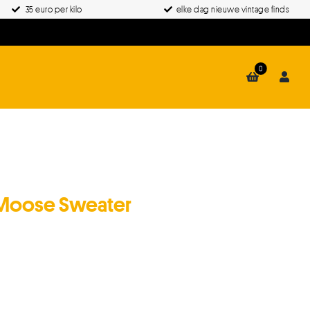
35 euro per kilo
elke dag nieuwe vintage finds
0
. Moose Sweater