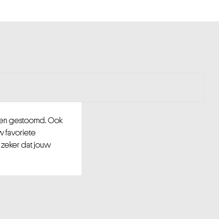
d en gestoomd. Ook
w favoriete
 zeker dat jouw