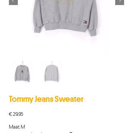


Tommy Jeans Sweater
€
29,95
Maat: M