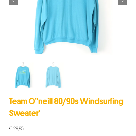


Team O”neill 80/90s Windsurfing
Sweater’
€
29,95