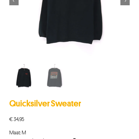


Quicksilver Sweater
€
34,95
Maat: M