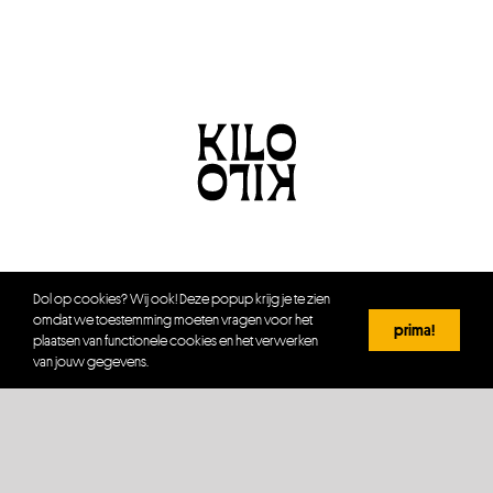
Dol op cookies? Wij ook! Deze popup krijg je te zien
omdat we toestemming moeten vragen voor het
prima!
plaatsen van functionele cookies en het verwerken
van jouw gegevens.
© Copyright 2012 - 2026 | Avada Theme by
ThemeFusion
| All Rights Reserved
| Powered by
WordPress