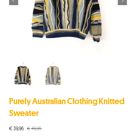


Purely Australian Clothing Knitted
Sweater
€
39,96
€
49,95
Oorspronkelijke
Huidige