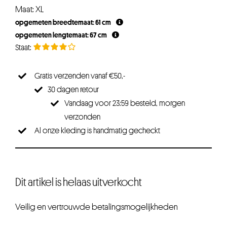
prijs
prijs
Maat: XL
was:
is:
opgemeten breedtemaat: 61 cm
€49,95.
€39,96.
opgemeten lengtemaat: 67 cm
Gratis verzenden vanaf €50,-
30 dagen retour
Vandaag voor 23:59 besteld, morgen
verzonden
Al onze kleding is handmatig gecheckt
Dit artikel is helaas uitverkocht
Veilig en vertrouwde betalingsmogelijkheden