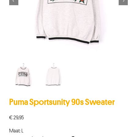


Puma Sportsunity 90s Sweater
€
29,95
Maat: L