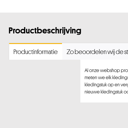
Productbeschrijving
Productinformatie
Zo beoordelen wij de st
Al onze webshop prod
meten we elk kledingst
kledingstuk op en ver
nieuwe kledingstuk ook