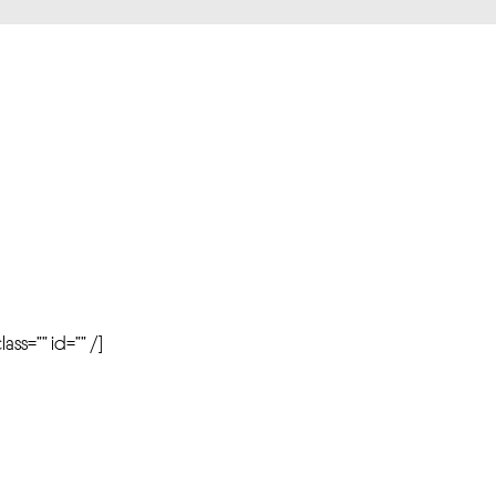
r
ass=”” id=”” /]