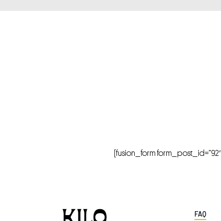
[fusion_form form_post_id=”92″ hi
FAQ