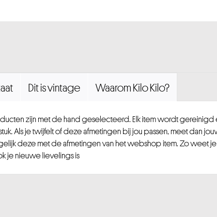
aat
Dit is vintage
Waarom Kilo Kilo?
ucten zijn met de hand geselecteerd. Elk item wordt gereinig
uk. Als je twijfelt of deze afmetingen bij jou passen, meet dan jou
gelijk deze met de afmetingen van het webshop item. Zo weet je
 je nieuwe lievelings is