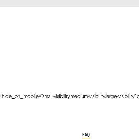
FRESH OFFERS IN YOUR INBOX
Weekly Newslette
de_on_mobile=”small-visibility,medium-visibility,large-visibility” cl
FAQ