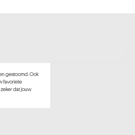
d en gestoomd. Ook
w favoriete
 zeker dat jouw