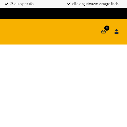
35 euro per kilo
elke dag nieuwe vintage finds
0