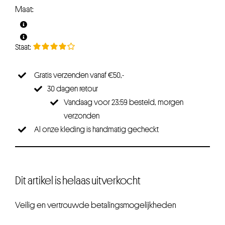
prijs
prijs
Maat:
was:
is:
€39,95.
€31,96.
Gratis verzenden vanaf €50,-
30 dagen retour
Vandaag voor 23:59 besteld, morgen
verzonden
Al onze kleding is handmatig gecheckt
Dit artikel is helaas uitverkocht
Veilig en vertrouwde betalingsmogelijkheden