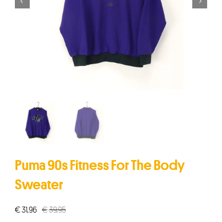


Puma 90s Fitness For The Body
Sweater
€
31,96
€
39,95
Oorspronkelijke
Huidige