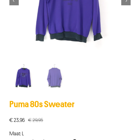


Puma 80s Sweater
€
23,96
€
29,95
Oorspronkelijke
Huidige
prijs
prijs
Maat: L
was:
is: