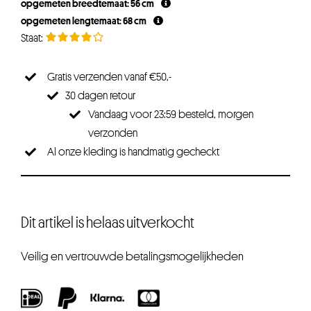
opgemeten breedtemaat: 56 cm
€29,95.
€23,96.
opgemeten lengtemaat: 68 cm
Gratis verzenden vanaf €50,-
30 dagen retour
Vandaag voor 23:59 besteld, morgen
verzonden
Al onze kleding is handmatig gecheckt
Dit artikel is helaas uitverkocht
Veilig en vertrouwde betalingsmogelijkheden