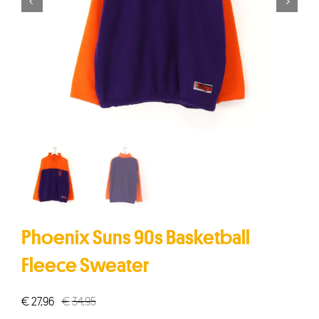


Phoenix Suns 90s Basketball
Fleece Sweater
€
27,96
€
34,95
Oorspronkelijke
Huidige