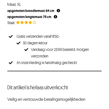
prijs
prijs
Maat: XL
was:
is:
opgemeten breedtemaat: 64 cm
€34,95.
€27,96.
opgemeten lengtemaat: 75 cm
Gratis verzenden vanaf €50,-
30 dagen retour
Vandaag voor 23:59 besteld, morgen
verzonden
Al onze kleding is handmatig gecheckt
Dit artikel is helaas uitverkocht
Veilig en vertrouwde betalingsmogelijkheden