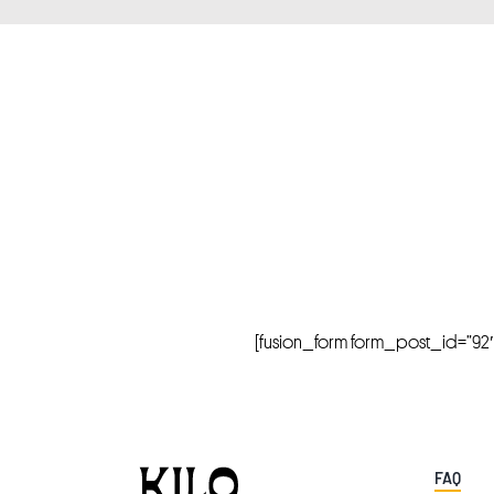
[fusion_form form_post_id=”92″ hi
FAQ