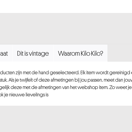
aat
Dit is vintage
Waarom Kilo Kilo?
ucten zijn met de hand geselecteerd. Elk item wordt gereinig
uk. Als je twijfelt of deze afmetingen bij jou passen, meet dan jou
gelijk deze met de afmetingen van het webshop item. Zo weet je
 je nieuwe lievelings is