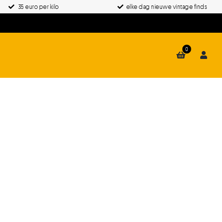
35 euro per kilo
elke dag nieuwe vintage finds
0