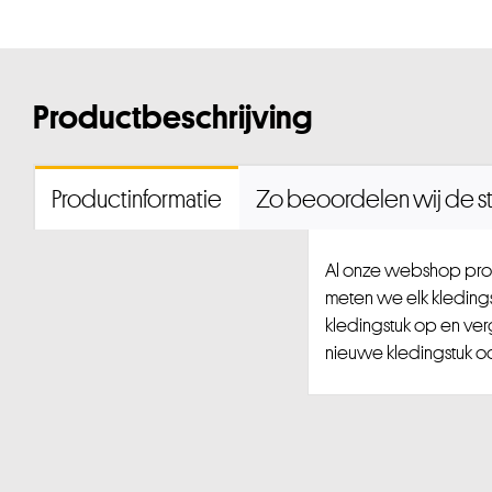
Productbeschrijving
Productinformatie
Zo beoordelen wij de st
Al onze webshop prod
meten we elk kledingst
kledingstuk op en ver
nieuwe kledingstuk ook