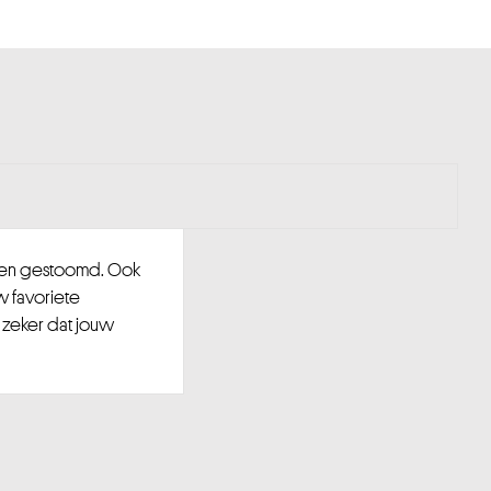
d en gestoomd. Ook
w favoriete
 zeker dat jouw