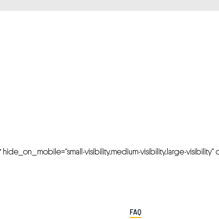
FRESH OFFERS IN YOUR INBOX
Weekly Newslette
de_on_mobile=”small-visibility,medium-visibility,large-visibility” cl
FAQ