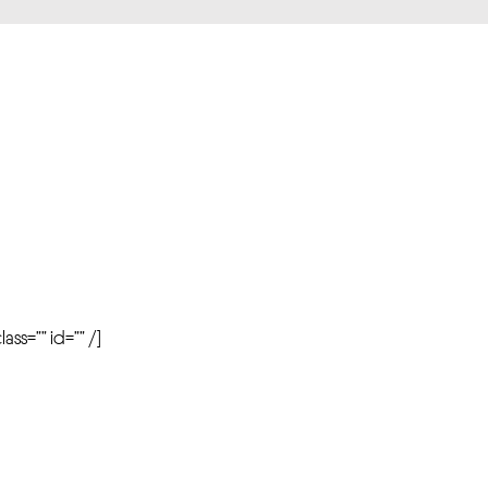
r
ass=”” id=”” /]