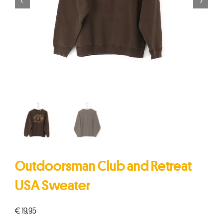


Outdoorsman Club and Retreat
USA Sweater
€
19,95