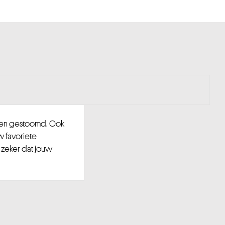
d en gestoomd. Ook
w favoriete
 zeker dat jouw