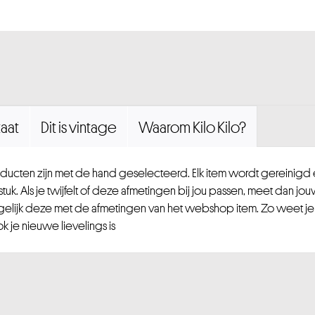
aat
Dit is vintage
Waarom Kilo Kilo?
ucten zijn met de hand geselecteerd. Elk item wordt gereinig
uk. Als je twijfelt of deze afmetingen bij jou passen, meet dan jou
gelijk deze met de afmetingen van het webshop item. Zo weet je
 je nieuwe lievelings is