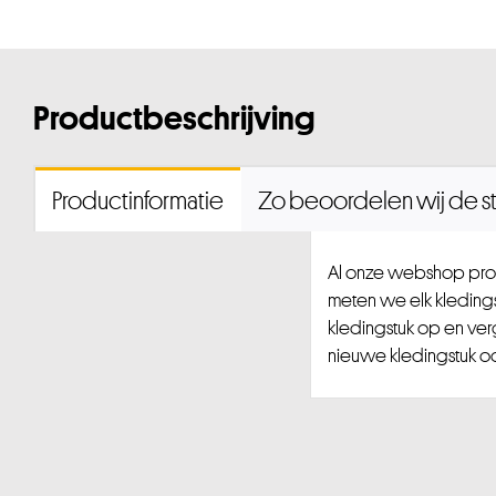
Productbeschrijving
Productinformatie
Zo beoordelen wij de st
Al onze webshop prod
meten we elk kledingst
kledingstuk op en ver
nieuwe kledingstuk ook