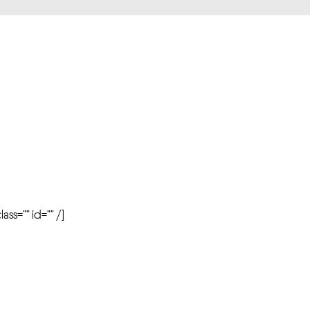
r
ass=”” id=”” /]