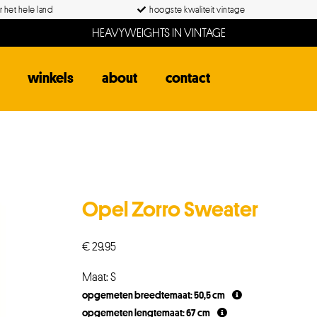
 het hele land
hoogste kwaliteit vintage
HEAVYWEIGHTS IN VINTAGE
winkels
about
contact
Opel Zorro Sweater
€
29,95
Maat: S
opgemeten breedtemaat: 50,5 cm
opgemeten lengtemaat: 67 cm