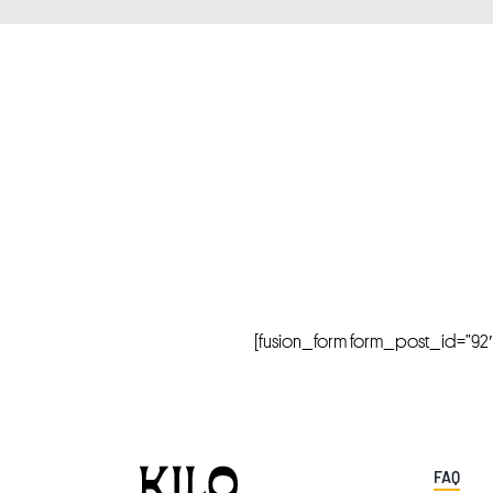
[fusion_form form_post_id=”92″ hi
FAQ