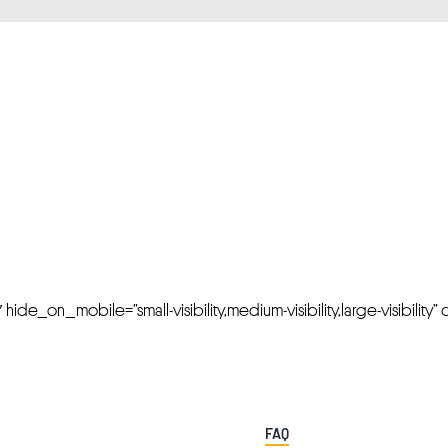
FRESH OFFERS IN YOUR INBOX
Weekly Newslette
de_on_mobile=”small-visibility,medium-visibility,large-visibility” cl
FAQ