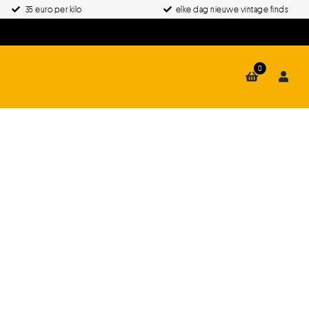
35 euro per kilo
elke dag nieuwe vintage finds
0