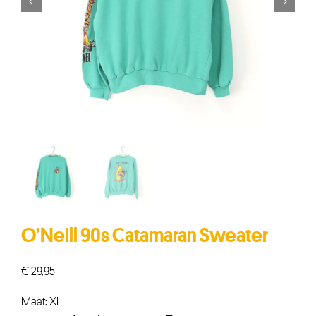


O’Neill 90s Catamaran Sweater
€
29,95
Maat: XL