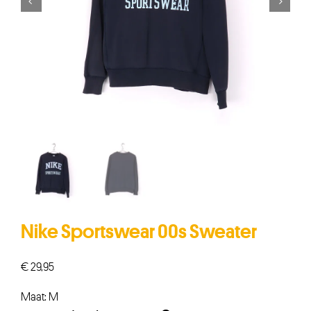


Nike Sportswear 00s Sweater
€
29,95
Maat: M