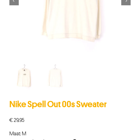


Nike Spell Out 00s Sweater
€
29,95
Maat: M