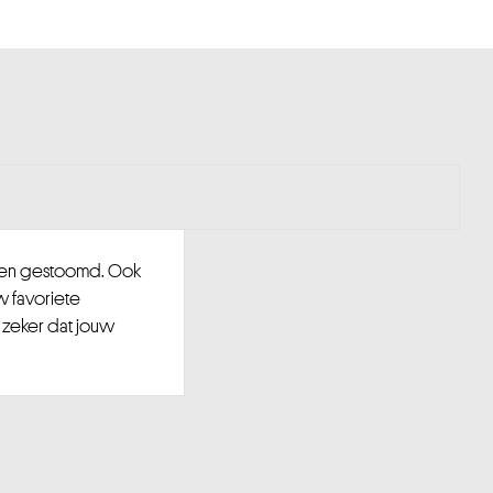
d en gestoomd. Ook
w favoriete
 zeker dat jouw