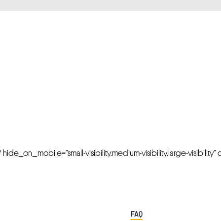
FRESH OFFERS IN YOUR INBOX
Weekly Newslette
de_on_mobile=”small-visibility,medium-visibility,large-visibility” cl
FAQ