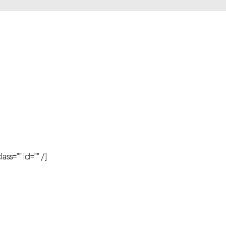
r
ass=”” id=”” /]