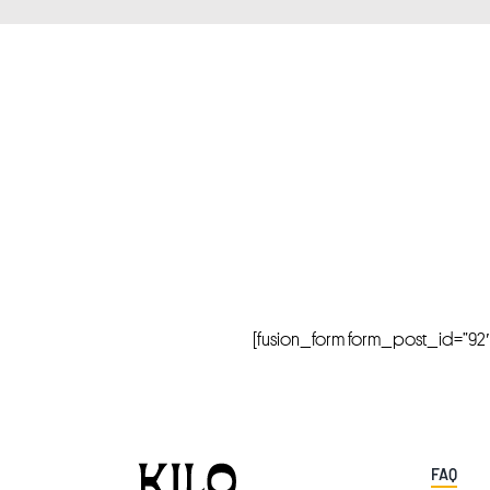
[fusion_form form_post_id=”92″ hi
FAQ