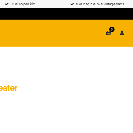
35 euro per kilo
elke dag nieuwe vintage finds
0
eater